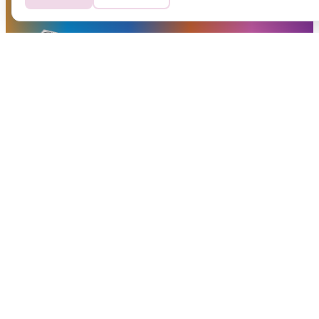
Et NORTH gruppen as selskap
FØLG OSS
SNARVEIER
Arrangementer