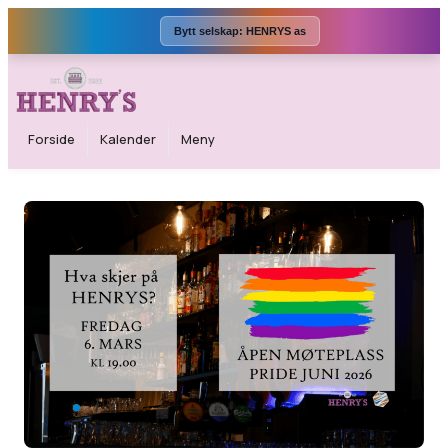
Bytt selskap:
HENRYS as
Forside
Kalender
Meny