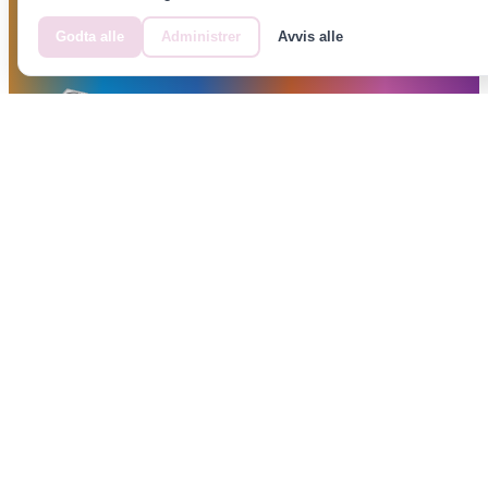
Godta alle
Administrer
Avvis alle
EN DEL AV NORTH GRUPPEN
Et NORTH gruppen as selskap
FØLG OSS
SNARVEIER