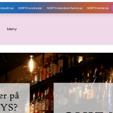
ndustri as
NORTH workwear
NORTH eiendom Rørvik as
NORTH enter as
Meny