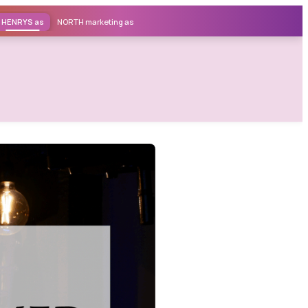
HENRYS as
NORTH marketing as