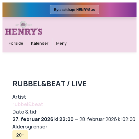
Bytt selskap:
HENRYS as
Forside
Kalender
Meny
RUBBEL&BEAT / LIVE
Artist:
rubbel&beat
Dato & tid:
27. februar 2026 kl 22:00
—
28. februar 2026 kl 02:00
Aldersgrense:
20+