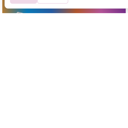
Et NORTH gruppen as selskap
FØLG OSS
SNARVEIER
Arrangementer